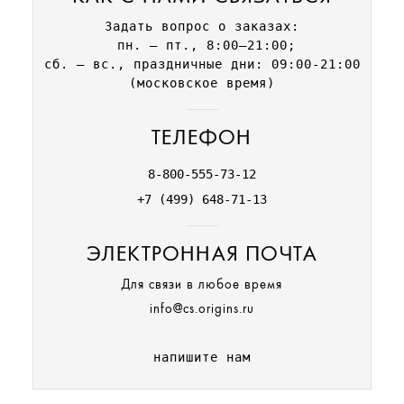
Если у вас остались вопросы об обмене или возврате
Задать вопрос о заказах:
товара, свяжитесь с нами по телефонам
8-800-555-73-12
,
пн.
— пт., 8:00–21:00;
+7 (499) 648-71-13
или электронной почте
сб. — вс., праздничные дни: 09:00-21:00
info@cs.origins.ru
(московское время)
Бланки возврата
ТЕЛЕФОН
8-800-555-73-12
+7 (499) 648-71-13
ЭЛЕКТРОННАЯ ПОЧТА
Для связи в любое время
info@cs.origins.ru
напишите нам